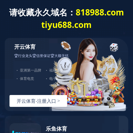
开云(中国)Kaiyun·官方网站-kaiyun.com
走进大峘
企业简介
组织机构
发展历程
荣誉资质
愿景和使命
企业新闻
产品技术
高炉喷煤
开云(中国)Kaiyun·官方网站-kaiyun.com
矿渣微
粉
活性石灰
环保工程
电池级碳酸锂制备工程
溧阳公司
公司概况
联系方式
企业文化
人力资源
人才招聘