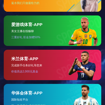
开云(中国)Kaiyun·官方网站-
kaiyun.com 张震荣获省五一劳
动奖章
【概要描述】
近日，省部属企业工会2026年度工作会议隆重
召开，会上对 2025 年度江苏省五一劳动奖、江苏省工人先锋
号和江苏省五一巾帼标兵举行颁奖仪式。
开云(中国)Kaiyun·官方网站-kaiyun.com 新能源工程部部长张
震同志荣获江苏省五一劳动奖章。
张震同志深耕工程技术领域十余年，始终坚守初心、勇挑重
担。在思想政治上，他立场坚定、严于律己；在工作中，他以
“钉钉子” 精神扎根一线，用实干诠释责任担当。
近年来，他聚焦冶金渣资源化利用、烟气超低排放、锂矿冶
炼等关键领域，参与了万载时代锂电、九岭锂业、越南和发榕
橘等国内外重点工程项目的技术攻关与实施。其中，万载时代
4×1650吨/天锂云母焙烧项目实现锂矿石转晶率和提取率双提
升5%、天然气使用量减少20%，创造了显著的经济与社会效
益。同时累计发表专业论文十余篇，并成长为正高级工程师、
一级建造师。