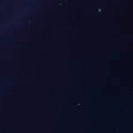
部部长张震同志荣获江苏省五一劳动奖章。
张震同志深耕工程技术领域十余年，始终坚守初心、
勇挑重担。在思想政治上，他立场坚定、严于律己；在
工作中，他以 “钉钉子” 精神扎根一线，用实干诠释责
任担当。
近年来，他聚焦冶金渣资源化利用、烟气超低排放、
锂矿冶炼等关键领域，参与了万载时代锂电、九岭锂
业、越南和发榕橘等国内外重点工程项目的技术攻关与
实施。其中，万载时代4×1650吨/天锂云母焙烧项目实
现锂矿石转晶率和提取率双提升5%、天然气使用量减
少20%，创造了显著的经济与社会效益。同时累计发表
专业论文十余篇，并成长为正高级工程师、一级建造
师。