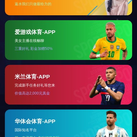
江阴兴澄特钢热电厂0#1#锅炉烟气脱硫工程
南京钢铁股份有限公司4~5号高炉煤气脱除氯离子工程
武汉钢铁集团公司烧结机尾电袋复合除尘改造工程（排放浓度
5.91mgm3)
南钢半干法转炉一次煤气回收及除尘系统