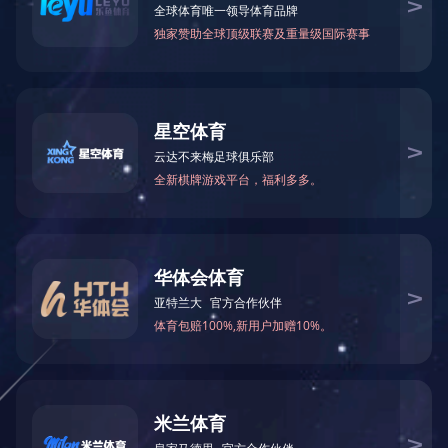

开云(中国)Kaiyun·官方网站-kaiyun.com
走进大峘

企业简介
组织机构
发展历程
荣誉资质
愿景和使命
企业新闻
产品技术

高炉喷煤
开云(中国)Kaiyun·官方网站-kaiyun.com
矿渣微
粉
活性石灰
环保工程
电池级碳酸锂制备工程
溧阳公司

公司概况
联系方式
企业文化
人力资源

人才招聘
全部分类

