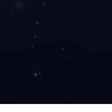
历史意义的关键节点。他代表集团公司，向长期以来关心和支
持大峘发展的各级领导、各界朋友致以崇高敬意，同时向每一
位曾经和正在为大峘事业拼搏奉献的全体员工及家属表达衷心
感谢，强调 “正是大家的信任与付出，才托起了大峘从‘小
山’迈向‘大山’的跨越，铸就了今日行业内的坚实口碑”。
杜刚董事长强调，当前新一轮科技革命、“双碳” 目标推进、
全球产业链重构，为大峘带来更大历史机遇。他明确企业未来
四大方向：一是矢志不渝推动技术创新，聚焦绿色低碳、智能
制造领域突破 “卡脖子” 技术，巩固行业 “智” 造领跑地位；二
是坚定不移拓展市场疆域，以“一基两翼”为目标，深耕冶金市
场的同时布局新能源、新材料产业，加速国际化步伐；三是厚
植沃土汇聚天下英才，完善 “选、育、用、留” 机制，让人才
在大峘尽展其才；四是传承创新丰富 “家” 文化，以高质量党
建引领发展，提升员工幸福感与归属感。他号召全体员工
以“廿载为新始，再踏数重峰”的豪情，携手并肩、奋勇争先，
共同书写开云(中国)Kaiyun·官方网站-kaiyun.com 下一个二十
年的崭新篇章。
大会在热烈的掌声中落下帷幕。此次乔迁20周年大会，既是
一次对过往的致敬，更是一次对未来的动员。全体大峘人纷纷
表示，将以此次大会为契机，传承奋斗精神，凝聚发展共识，
以更昂扬的姿态、更务实的行动，为集团实现高质量发展、打
造行业标杆贡献力量，以优异成绩迎接新中国成立76周年。