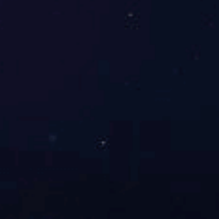
许。
会议由集团公司副总经理朱炳安主持。首先，全体员工共同
观看大峘乔迁20周年纪念视频。视频以“廿载砺行 ‘峘’越新
程”为主题，通过珍贵的历史影像、鲜活的项目案例、家文化
的真情回溯，生动再现了二十年来，集团在技术创新、市场拓
展、人才建设、党建文化等方面的发展轨迹，从单一业务向多
元领域延伸，从团队组建到人才高地筑牢，一幕幕画面唤起了
在场员工的共同回忆。
会上，全体员工还观看了卢显忠董事长制作的微视频合集。
播放前，卢显忠董事长发表深情讲话，以 “三个一” 高度凝练
大峘二十年的奋斗成果：“打造了一个有竞争力的市场，建立
了一个能打硬仗的队伍，树立了一个负责任的形象”。微视频
仿佛一幅立体的 “大峘发展画卷” 在众人眼前展开，生动再现
了近年来大峘的发展足迹，每一段影像、每一个瞬间，都像一
把钥匙，打开了大峘人记忆的闸门，现场响起热烈掌声。
微视频播放结束后，会议邀请喷煤工程部部长陈亚和工程审
计部副主任工程师吴敏代表干部职工分享心声，两位代表通过
讲述亲身经历，道出了大峘人“敢攻坚、有归属”的共同心声，
让 “与大峘同奋斗、共成长” 的信念在每个人心中愈发坚定。
最后，集团董事长、党委书记杜刚发表讲话。杜刚董事长在
讲话中指出，乔迁二十周年是大峘发展历程中具有纪念价值与