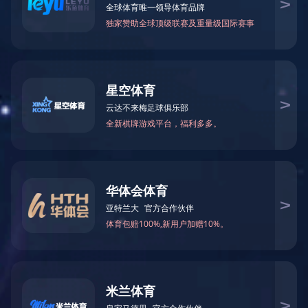

开云(中国)Kaiyun·官方网站-kaiyun.com
走进大峘

企业简介
组织机构
发展历程
荣誉资质
愿景和使命
企业新闻
产品技术

高炉喷煤
开云(中国)Kaiyun·官方网站-kaiyun.com
矿渣微
粉
活性石灰
环保工程
电池级碳酸锂制备工程
溧阳公司

公司概况
联系方式
企业文化
人力资源

人才招聘
资讯分类

