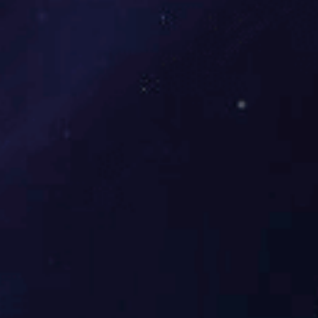
kaiyun.com 隆重召开乔迁20周
年大会
【概要描述】
值此国庆佳节来临之际，2025年9月28日，开
云(中国)Kaiyun·官方网站-kaiyun.com 乔迁20周年大会在公司
隆重举行。全体员工怀着无比喜悦的心情齐聚一堂，召开这场
意义非凡的大会，共同回望二十年奋斗征程，共话发展成就，
共绘未来蓝图。
大会召开前，9月25日，集团领导、中层干部及骨干员工开
展座谈会，众人围坐畅谈，忆往昔改革岁月，话今朝发展成
就，围绕乔迁以来的改革突破、发展变迁展开深入交流，交流
过程中，有回忆里的热血沸腾，有工作中的务实思考，更有对
未来的满心期待，这些真挚的话语，正是大峘最宝贵的财富。
9月28日上午，大会在庄重而热烈的氛围中拉开序幕。为纪
念大峘乔迁20周年，公司定制了纪念胸章。纪念胸章以公司大
楼为设计核心元素，融合“20周年”字样，既象征着大峘二十年
来如“峘”般稳步攀登的发展历程，也承载着对每一位参与者、
贡献者的敬意。会上，公司全体员工逐一佩戴胸章，这份沉甸
甸的纪念，不仅是对过往付出的肯定，更是对未来同行的期